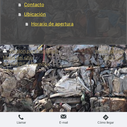
Contacto
Ubicación
Horario de apertura
Versión para imprimir
|
Iniciar sesión
Mapa del sitio
Vista Web
©FYMERSA, Reynosa
Tamaulipas
Llamar
E-mail
Cómo llegar